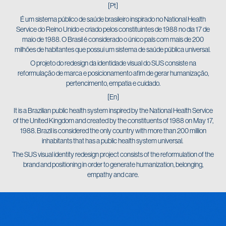
[Pt]
É um sistema público de saúde brasileiro inspirado no National Health
Service do Reino Unido e criado pelos constituintes de 1988 no dia 17 de
maio de 1988. O Brasil é considerado o único país com mais de 200
milhões de habitantes que possui um sistema de saúde pública universal.
O projeto do redesign da identidade visual do SUS consiste na
reformulação de marca e posicionamento afim de gerar humanização,
pertencimento, empatia e cuidado.
[En]
It is a Brazilian public health system inspired by the National Health Service
of the United Kingdom and created by the constituents of 1988 on May 17,
1988. Brazil is considered the only country with more than 200 million
inhabitants that has a public health system universal.
The SUS visual identity redesign project consists of the reformulation of the
brand and positioning in order to generate humanization, belonging,
empathy and care.